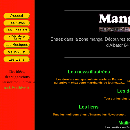
Entrez dans la zone manga. Découvrez to
d'Albator 84
Des idées,
Les news illustrées
des suggestions
Les derniers mangas animés sortis en France
L
laissez moi un mail à
qui arrivent chez votre marchands de journeaux...
gerald.berardi@hol.fr
Les d
Tout sur les plus 
Les liens
Tous les meilleurs sites d'Internet, les Newsgroup...
Maili
Les sorties en Fra